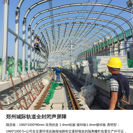
郑州城际轨道全封闭声屏障
隔音板：1960*1000*80mm 采用的是 1.4mm铝板 镀锌板1.4mm镀锌板 透明型：
1960*1000 5+公司在交通环境设施领域拥有交通部颂发的隔离栅栏批量生产许可证，