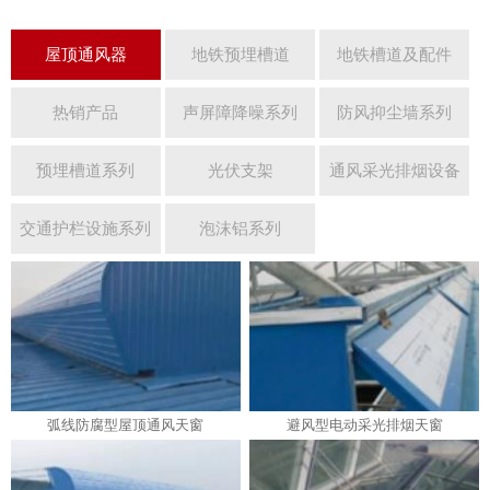
屋顶通风器
地铁预埋槽道
地铁槽道及配件
热销产品
声屏障降噪系列
防风抑尘墙系列
预埋槽道系列
光伏支架
通风采光排烟设备
交通护栏设施系列
泡沫铝系列
弧线防腐型屋顶通风天窗
避风型电动采光排烟天窗