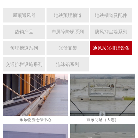
屋顶通风器
地铁预埋槽道
地铁槽道及配件
热销产品
声屏障降噪系列
防风抑尘墙系列
预埋槽道系列
光伏支架
通风采光排烟设备
交通护栏设施系列
泡沫铝系列
永乐物流仓储中心
宜家商场（大连）