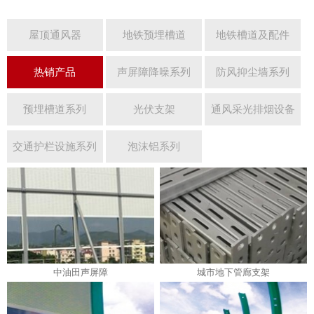
屋顶通风器
地铁预埋槽道
地铁槽道及配件
热销产品
声屏障降噪系列
防风抑尘墙系列
预埋槽道系列
光伏支架
通风采光排烟设备
交通护栏设施系列
泡沫铝系列
中油田声屏障
城市地下管廊支架